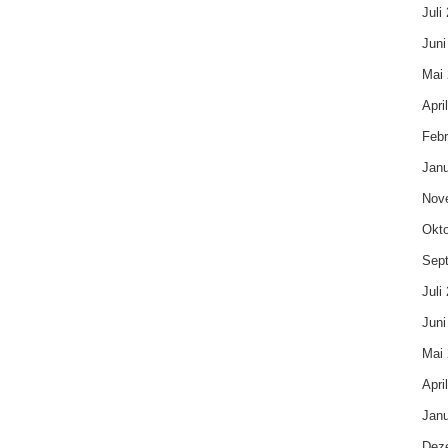
Juli
Juni
Mai
Apri
Febr
Janu
Nov
Okto
Sep
Juli
Juni
Mai 
Apri
Janu
Dez