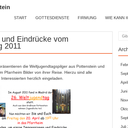
tein
START
GOTTESDIENSTE
FIRMUNG
WIE KANN I
 und Eindrücke vom
Suc
g 2011
Arc
Febr
 präsentieren die Weltjugendtagspilger aus Pottenstein und
Pfarrheim Bilder von ihrer Reise. Hierzu sind alle
Sep
Interessierten herzlich eingeladen.
Apri
Juni
Nov
Okto
Sep
Juli