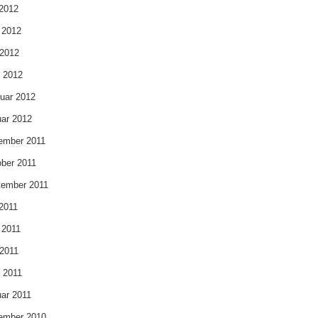
 2012
 2012
 2012
l 2012
uar 2012
ar 2012
ember 2011
ber 2011
tember 2011
 2011
 2011
2011
l 2011
ar 2011
ember 2010