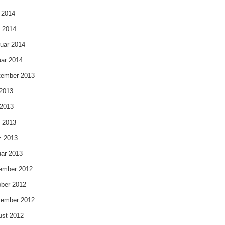
 2014
l 2014
uar 2014
ar 2014
tember 2013
 2013
 2013
l 2013
z 2013
ar 2013
ember 2012
ber 2012
tember 2012
ust 2012