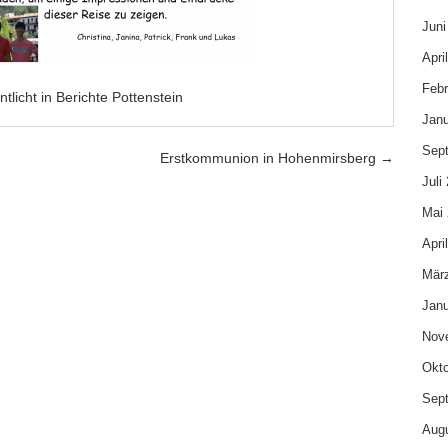
Juni
Apri
Febr
ntlicht in
Berichte Pottenstein
Janu
Sep
Erstkommunion in Hohenmirsberg
→
Juli
Mai
Apri
Mär
Janu
Nov
Okto
Sep
Aug