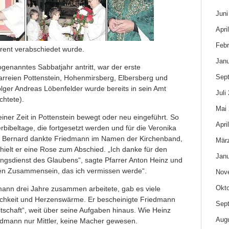
Juni
Apri
Febr
erent verabschiedet wurde.
Janu
genanntes Sabbatjahr antritt, war der erste
Sep
farreien Pottenstein, Hohenmirsberg, Elbersberg und
olger Andreas Löbenfelder wurde bereits in sein Amt
Juli
chtete).
Mai
iner Zeit in Pottenstein bewegt oder neu eingeführt. So
Apri
rbibeltage, die fortgesetzt werden und für die Veronika
Bernard dankte Friedmann im Namen der Kirchenband,
Mär
hielt er eine Rose zum Abschied. „Ich danke für den
Janu
sdienst des Glaubens“, sagte Pfarrer Anton Heinz und
en Zusammensein, das ich vermissen werde“.
Nov
Okto
mann drei Jahre zusammen arbeitete, gab es viele
chkeit und Herzenswärme. Er bescheinigte Friedmann
Sep
eitschaft“, weit über seine Aufgaben hinaus. Wie Heinz
Aug
edmann nur Mittler, keine Macher gewesen.