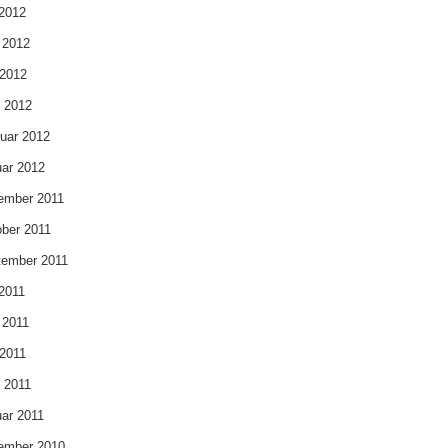
 2012
 2012
 2012
l 2012
uar 2012
ar 2012
ember 2011
ber 2011
tember 2011
 2011
 2011
2011
l 2011
ar 2011
ember 2010