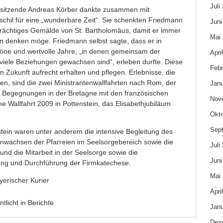
Juli
rsitzende Andreas Körber dankte zusammen mit
ischil für eine „wunderbare Zeit“. Sie schenkten Friedmann
Juni
rächtiges Gemälde von St. Bartholomäus, damit er immer
Mai
ein denken möge. Friedmann selbst sagte, dass er in
höne und wertvolle Jahre, „in denen gemeinsam der
Apri
viele Beziehungen gewachsen sind“, erleben durfte. Diese
Febr
n Zukunft aufrecht erhalten und pflegen. Erlebnisse, die
ben, sind die zwei Ministrantenwallfahrten nach Rom, der
Janu
ie Begegnungen in der Bretagne mit den französischen
Nov
 Wallfahrt 2009 in Pottenstein, das Elisabethjubiläum
Okto
Sep
tein waren unter anderem die intensive Begleitung des
achsen der Pfarreien im Seelsorgebereich sowie die
Juli
und die Mitarbeit in der Seelsorge sowie die
Juni
tung und Durchführung der Firmkatechese.
Mai 
yerischer Kurier
Apri
ntlicht in
Berichte
Janu
Dez