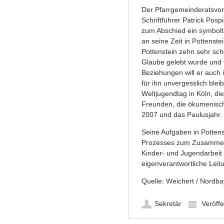
Der Pfarrgemeinderatsvo
Schriftführer Patrick Posp
zum Abschied ein symbolt
an seine Zeit in Pottenst
Pottenstein zehn sehr sc
Glaube gelebt wurde und 
Beziehungen will er auch i
für ihn unvergesslich blei
Weltjugendtag in Köln, d
Freunden, die ökumenische
2007 und das Paulusjahr.
Seine Aufgaben in Pottens
Prozesses zum Zusammenw
Kinder- und Jugendarbeit 
eigenverantwortliche Lei
Quelle: Weichert / Nordba
Sekretär
Veröffe