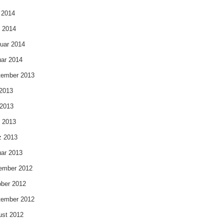
 2014
l 2014
uar 2014
ar 2014
tember 2013
 2013
 2013
l 2013
z 2013
ar 2013
ember 2012
ber 2012
tember 2012
ust 2012