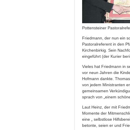
Pottensteiner Pastoralref
Friedmann, der nun ein so
Pastoralreferent in den P
Kirchenbirkig. Sein Nachf
eingeführt (der Kurier beri
Vieles hat Friedmann in se
vor neun Jahren die Kinde
Hofmann dankte. Thomas 
von jedem Ministranten er
gemeinsamen Verkündigung
sprach von „einem schön
Laut Heinz, der mit Fried
Momente der Mitmenschli
eine „ selbstlose Hilfsber
betonte, seien er und Fri