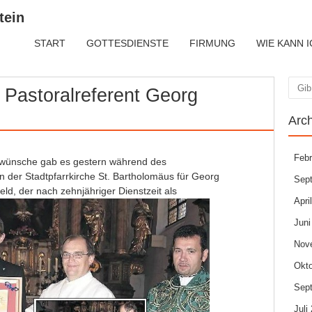
tein
START
GOTTESDIENSTE
FIRMUNG
WIE KANN I
 Pastoralreferent Georg
Suc
Arc
Febr
swünsche gab es gestern während des
n der Stadtpfarrkirche St. Bartholomäus für Georg
Sep
d, der nach zehnjähriger Dienstzeit als
Apri
Juni
Nov
Okto
Sep
Juli